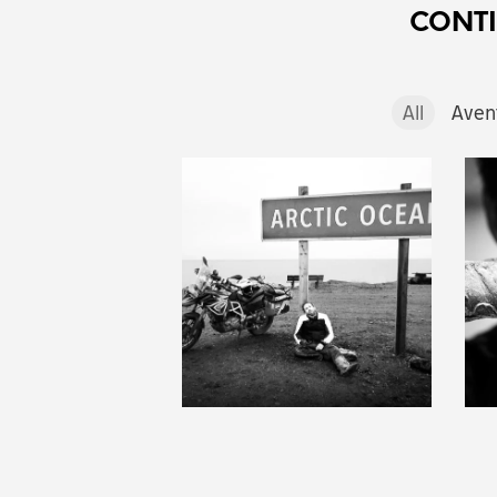
CONT
All
Aven
July 25, 2024
Tus problemas no
S
son el fin del
mundo