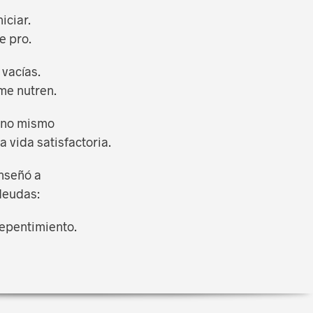
iciar.
e pro.
 vacías.
me nutren.
uno mismo
a vida satisfactoria.
nseñó a
deudas:
repentimiento.