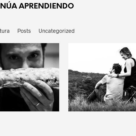
INÚA APRENDIENDO
tura
Posts
Uncategorized
July 26, 2024
July 26, 2024
er original no es
Dejé de pagar mis
ser diferente, es
deudas. Así lo
ser único.
hice.