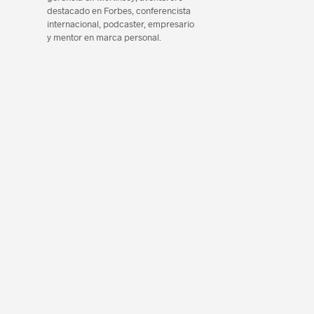
n
p
n
destacado en Forbes, conferencista
k
p
internacional, podcaster, empresario
y mentor en marca personal.