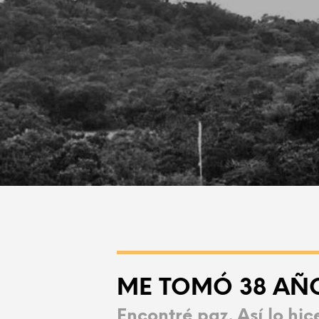
ME TOMÓ 38 AÑO
Encontré paz. Así lo hic