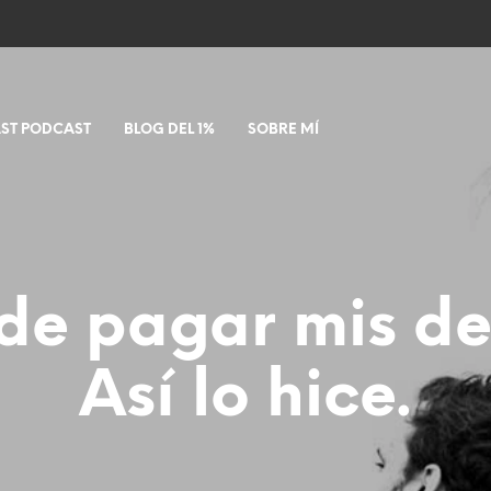
ST PODCAST
BLOG DEL 1%
SOBRE MÍ
de pagar mis d
Así lo hice.