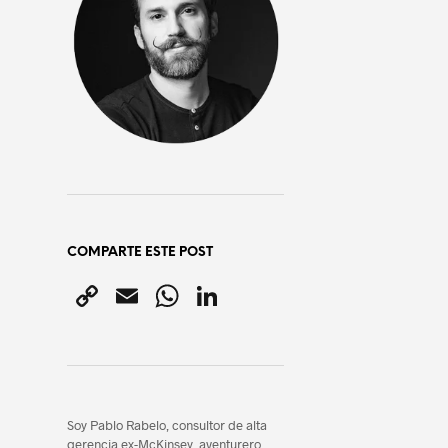
COMPARTE ESTE POST
C
E
W
Li
o
m
h
n
p
ai
at
k
y
l
s
e
Li
A
dI
Soy Pablo Rabelo, consultor de alta
gerencia ex-McKinsey, aventurero