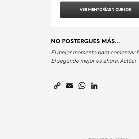
VER MENTORÍAS Y CURSOS
NO POSTERGUES MÁS…
El mejor momento para comenzar fu
El segundo mejor es ahora. Actúa!
C
E
W
Li
o
m
h
n
p
ai
at
k
y
l
s
e
Li
A
dI
n
p
n