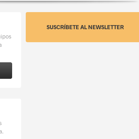
SUSCRÍBETE AL NEWSLETTER
uipos
a
s
a.