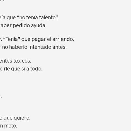
ía que “no tenía talento”.
 haber pedido ayuda.
. “Tenía” que pagar el arriendo.
r no haberlo intentado antes.
ientes tóxicos.
irle que sí a todo.
.
o que quiero.
en moto.