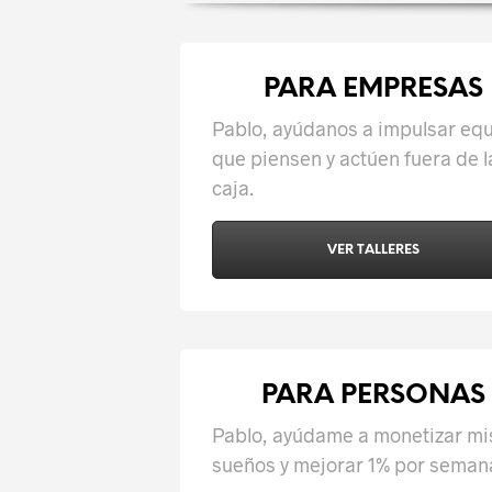
PARA EMPRESAS
Pablo, ayúdanos a impulsar eq
que piensen y actúen fuera de l
caja.
VER TALLERES
PARA PERSONAS
Pablo, ayúdame a monetizar mi
sueños y mejorar 1% por seman