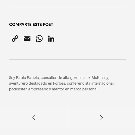
COMPARTE ESTE POST
C
E
W
Li
o
m
h
n
p
ai
at
k
y
l
s
e
Li
A
dI
Soy Pablo Rabelo, consultor de alta gerencia ex-McKinsey,
aventurero destacado en Forbes, conferencista internacional,
n
p
n
podcaster, empresario y mentor en marca personal.
k
p