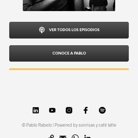
VER TODOS LOS EPISODIOS
CONOCE A PABLO
© Pablo Rabelo | Powered by sonrisas y café latte
C
E
W
L